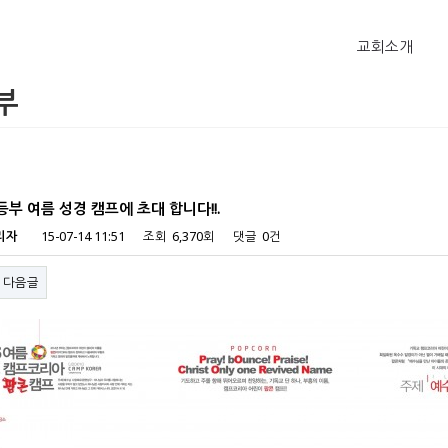
교회소개
부
초등부 여름 성경 캠프에 초대 합니다!!.
리자
15-07-14 11:51
조회
6,370회
댓글
0건
다음글