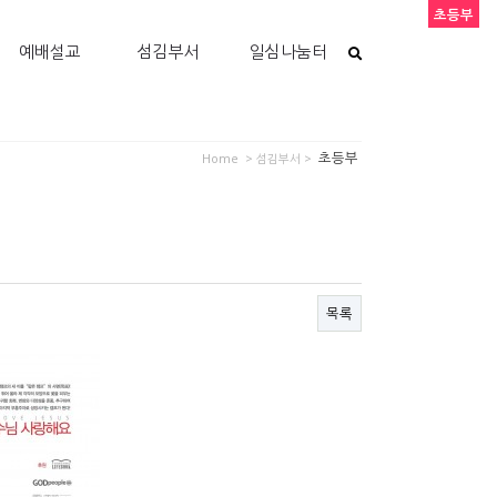
초등부
예배설교
섬김부서
일심나눔터
초등부
Home
> 섬김부서 >
목록