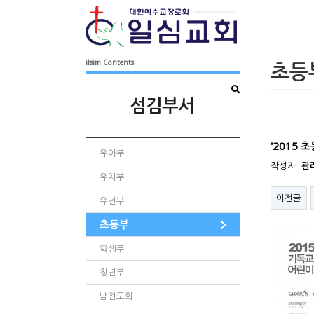
ilsim Contents
초등
섬김부서
'2015 
유아부
작성자
관
유치부
이전글
유년부
초등부
학생부
청년부
남전도회