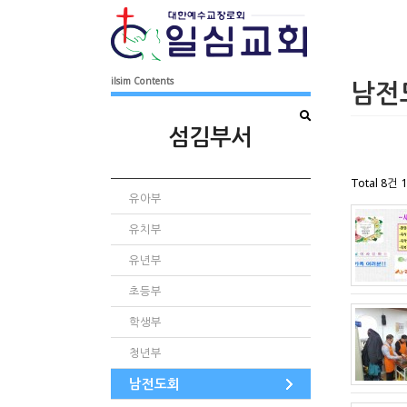
ilsim Contents
남전
섬김부서
Total 8건
1
유아부
유치부
유년부
초등부
학생부
청년부
남전도회