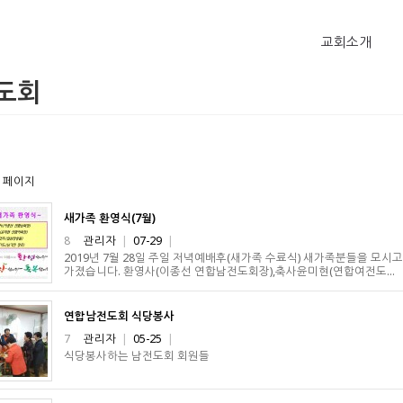
교회소개
도회
 페이지
새가족 환영식(7월)
8
관리자
|
07-29
|
2019년 7월 28일 주일 저녁예배후(새가족 수료식) 새가족분들을 모
가졌습니다. 환영사(이종선 연합남전도회장),축사윤미현(연합여전도…
연합남전도회 식당봉사
7
관리자
|
05-25
|
식당봉사하는 남전도회 회원들