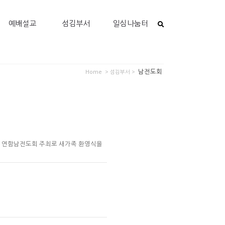
예배설교
섬김부서
일심나눔터
남전도회
Home
> 섬김부서 >
시고 연함남전도회 주최로 새가족 환영식을