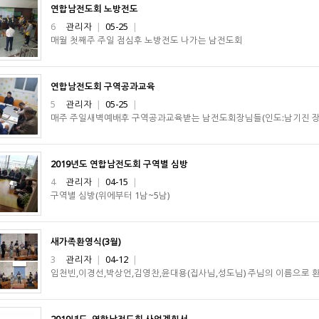
연합남전도회 노방전도
6
관리자
|
05-25
|
매월 첫째주 주일 점심후 노방전도 나가는 남전도회
연합남전도회 구역공과교육
5
관리자
|
05-25
|
매주 주일새벽예배후 구역공과교육받는 남전도회장님들(인도:남기진 장
2019년도 연합남전도회 구역별 심방
4
관리자
|
04-15
|
구역별 심방(위에부터 1남~5남)
새가족환영식(3월)
3
관리자
|
04-12
|
임천빈,이경선,박상언,김영찬,윤대용(집사님,성도님) 주님의 이름으로 환