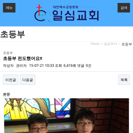
메뉴
검색
초등부
Home
> 섬김부서 >
초등부
초등부
초등부 전도했어요!!
작성자
관리자
15-07-21 10:33
조회
6,416회
댓글
0건
이전글
다음글
목록
본문