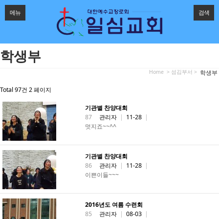
메뉴
검색
학생부
Home
> 섬김부서 >
학생부
Total 97건
2 페이지
기관별 찬양대회
87
관리자
|
11-28
|
멋지죠~~^^
기관별 찬양대회
86
관리자
|
11-28
|
이쁜이들~~~
2016년도 여름 수련회
85
관리자
|
08-03
|