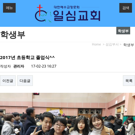
메뉴
검색
학생부
학생부
Home
> 섬김부서 >
학생부
2017년 초등학교 졸업식^^
작성자
관리자
17-02-23 16:27
이전글
다음글
목록