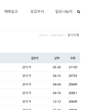
예배설교
섬김부서
일심나눔터
공지사항
Home
> 일심나눔터 >
글쓴이
날짜
조회
관리자
03-20
21130
관리자
04-13
20733
관리자
04-04
20699
관리자
04-10
20651
관리자
12-12
20609