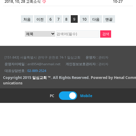
2018, 10, 28 교회소식
10-27
처음
이전
6
7
8
9
10
다음
맨끝
[151-843] 서울특별시 관악구 은천로 74-1 일심교회
운영자 :
관리자
운영자이메일 :
an8954@hanmail.net
개인정보보호관리자 :
관리자
대표상담번호 :
02-889-2524
Copyright 2015
일심교회 ™
. All Rights Reserved.
Powered by Henal Com
unications
PC
Mobile