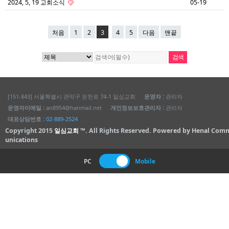
2024, 5, 19 교회소식
05-19
처음
1
2
3
4
5
다음
맨끝
[151-843] 서울특별시 관악구 은천로 74-1 일심교회
운영자 :
관리자
운영자이메일 :
an8954@hanmail.net
개인정보보호관리자 :
관리자
대표상담번호 :
02-889-2524
Copyright 2015
일심교회 ™
. All Rights Reserved.
Powered by Henal Com
unications
PC
Mobile