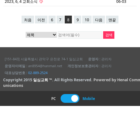
2023, 6, 4 교회소식
06-03
처음
이전
6
7
8
9
10
다음
맨끝
[151-843] 서울특별시 관악구 은천로 74-1 일심교회
운영자 :
관리자
운영자이메일 :
an8954@hanmail.net
개인정보보호관리자 :
관리자
대표상담번호 :
02-889-2524
Copyright 2015
일심교회 ™
. All Rights Reserved.
Powered by Henal Com
unications
PC
Mobile