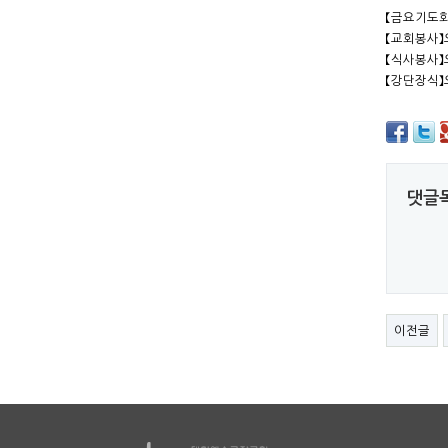
【금요기도회
【교회봉사】
【식사봉사】
【강단장식】
댓글
이전글