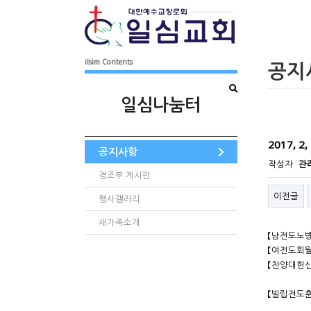
ilsim Contents
공지
일심나눔터
2017, 2
공지사항
작성자
관
경조부 게시판
이전글
행사갤러리
새가족소개
【남전도노방
【여전도회월
【찬양대헌신
※강사
【빌립전도훈
나금자