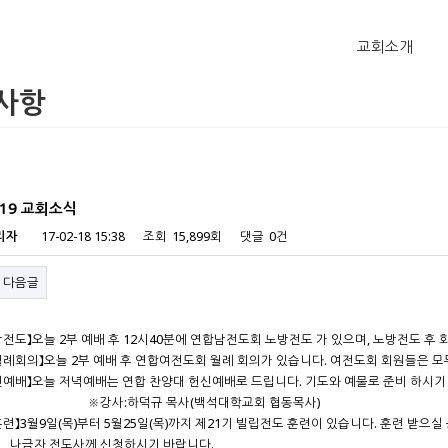
교회소개
사항
, 19 교회소식
리자
17-02-18 15:38
조회
15,899회
댓글
0건
다음글
전도】오늘 2부 예배 후 12시40분에 연합남전도회 노방전도 가 있으며, 노방전도 후 
례회의】오늘 2부 예배 후 연합여전도회 월례 회의가 있습니다. 여전도회 회원들은 모
예배】오늘 저녁예배는 연합 찬양대 헌신예배로 드립니다. 기도와 예물로 준비 하시기
:하덕규 목사(백석대학교회 협동목사)
련】3월9일(목)부터 5월25일(목)까지 제21기 빌립전도 훈련이 있습니다. 훈련 받으실
 전도사께 신청하시기 바랍니다.