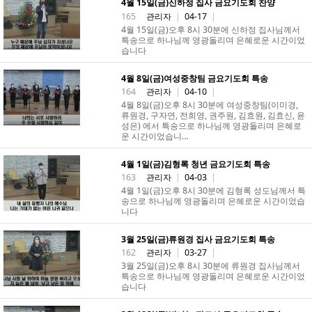
4월 15일(금)신하정 집사 금요기도회 찬양
165
관리자
|
04-17
|
4월 15일(금)오후 8시 30분에 신하정 집사님께서
특송으로 하나님께 영광돌리며 은혜로운 시간이었
습니다
4월 8일(금)여성중창팀 금요기도회 특송
164
관리자
|
04-10
|
4월 8일(금)오후 8시 30분에 여성중창팀(이미경,
류원경, 구자연, 전희영, 권주원, 김효원, 김효신, 윤
성은) 에서 특송으로 하나님께 영광돌리며 은혜로
운 시간이었습니…
4월 1일(금)김형록 청년 금요기도회 특송
163
관리자
|
04-03
|
4월 1일(금)오후 8시 30분에 김형록 성도님께서 특
송으로 하나님께 영광돌리며 은혜로운 시간이었습
니다
3월 25일(금)류원경 집사 금요기도회 특송
162
관리자
|
03-27
|
3월 25일(금)오후 8시 30분에 류원경 집사님께서
특송으로 하나님께 영광돌리며 은혜로운 시간이었
습니다