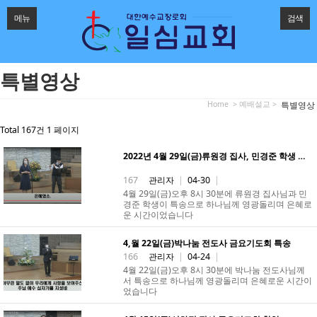
메뉴
검색
특별영상
Home
> 예배설교 >
특별영상
Total 167건
1 페이지
2022년 4월 29일(금)류원경 집사, 민경준 학생 …
167
관리자
|
04-30
|
4월 29일(금)오후 8시 30분에 류원경 집사님과 민
경준 학생이 특송으로 하나님께 영광돌리며 은혜로
운 시간이었습니다
4,월 22일(금)박나눔 전도사 금요기도회 특송
166
관리자
|
04-24
|
4월 22일(금)오후 8시 30분에 박나눔 전도사님께
서 특송으로 하나님께 영광돌리며 은혜로운 시간이
었습니다