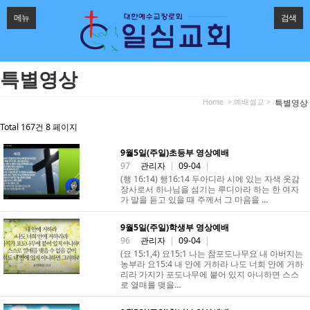
메뉴
검색
특별영상
Home
> 예배설교 >
특별영상
Total 167건
8 페이지
9월5일(주일)초등부 영상예배
97
관리자
|
09-04
|
(행 16:14) 행16:14 두아디라 시에 있는 자색 옷감
장사로서 하나님을 섬기는 루디아라 하는 한 여자
가 말을 듣고 있을 때 주께서 그 마음을 …
9월5일(주일)학생부 영상예배
96
관리자
|
09-04
|
(요 15:1,4) 요15:1 나는 참포도나무요 내 아버지는
농부라 요15:4 내 안에 거하라 나도 너희 안에 거하
리라 가지가 포도나무에 붙어 있지 아니하면 스스
로 열매를 맺을…