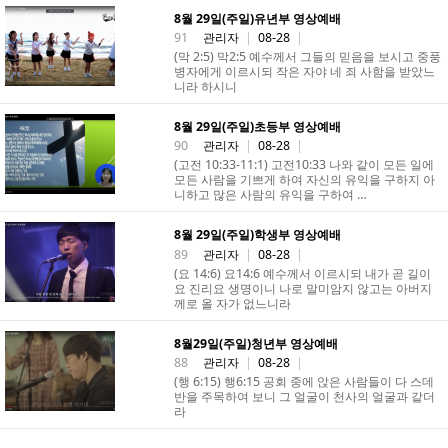
8월 29일(주일)유년부 영상예배
91
관리자
|
08-28
|
(막 2:5) 막2:5 예수께서 그들의 믿음을 보시고 중풍
병자에게 이르시되 작은 자야 네 죄 사함을 받았느
니라 하시니
8월 29일(주일)초등부 영상예배
90
관리자
|
08-28
|
(고전 10:33-11:1) 고전10:33 나와 같이 모든 일에
모든 사람을 기쁘게 하여 자신의 유익을 구하지 아
니하고 많은 사람의 유익을 구하여 …
8월 29일(주일)학생부 영상예배
89
관리자
|
08-28
|
(요 14:6) 요14:6 예수께서 이르시되 내가 곧 길이
요 진리요 생명이니 나로 말미암지 않고는 아버지
께로 올 자가 없느니라
8월29일(주일)청년부 영상예배
88
관리자
|
08-28
|
(행 6:15) 행6:15 공회 중에 앉은 사람들이 다 스데
반을 주목하여 보니 그 얼굴이 천사의 얼굴과 같더
라