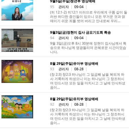
9월5일(주일)청년부 영상예배
95
관리자
|
09-04
|
(히 12:1-2) 히12:1 이러므로 우리에게 구름 같이 둘
러싼 허다한 증인들이 있으니 모든 무거운 것과 얽
매이기 쉬운 죄를 벗어 버리고 인내로써 우리…
9월3일(금)정현미 집사 금요기도회 특송
94
관리자
|
09-04
|
9월 3일(금)오후 8시 30분에 정현미 집사님께서 특
송으로 하나님께 영광돌리며 은혜로운 시간이었습
니다.
8월 29일(주일)유아부 영상예배
93
관리자
|
08-28
|
(창 2:3) 창2:3 하나님이 그 일곱째 날을 복되게 하
사 거룩하게 하셨으니 이는 하나님이 그 창조하시
며 만드시던 모든 일을 마치시고 그 날에 안식하셨
음이…
8월 29일(주일)유치부 영상예배
92
관리자
|
08-28
|
(창 2:3) 창2:3 하나님이 그 일곱째 날을 복되게 하
사 거룩하게 하셨으니 이는 하나님이 그 창조하시
며 만드시던 모든 일을 마치시고 그 날에 안식하셨
음이…