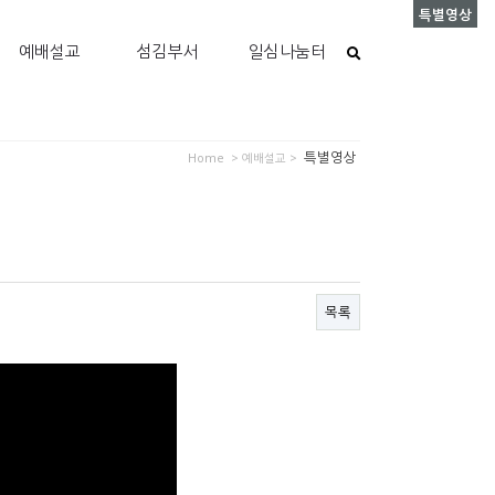
특별영상
예배설교
섬김부서
일심나눔터
특별영상
Home
> 예배설교 >
목록