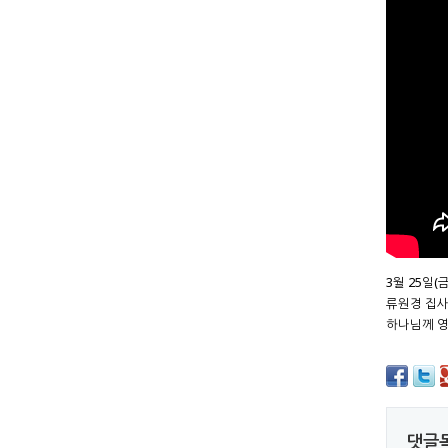
3월 25일(
류원경 집
하나님께 
댓글