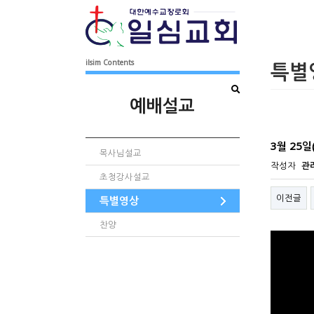
ilsim Contents
특별
예배설교
3월 25
목사님설교
작성자
관
초청강사설교
이전글
특별영상
찬양