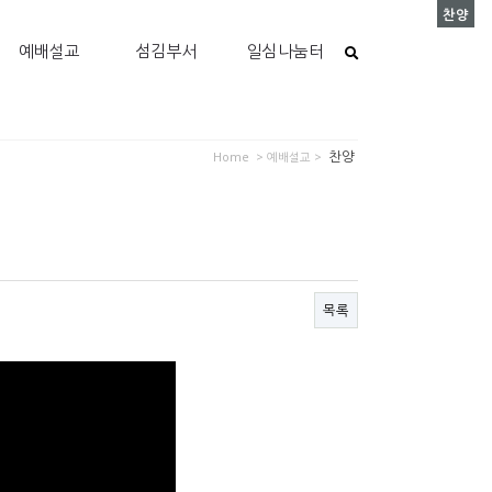
찬양
예배설교
섬김부서
일심나눔터
찬양
Home
> 예배설교 >
목록