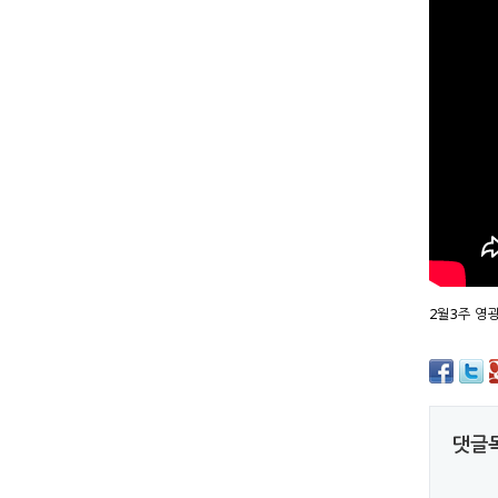
2월3주 영
댓글