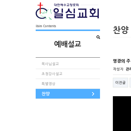
ilsim Contents
찬양
예배설교
영광의 주
목사님설교
작성자
관
초청강사설교
이전글
특별영상
찬양